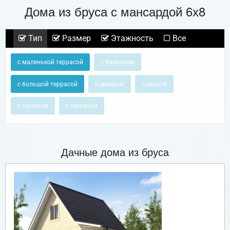
Дома из бруса с мансардой 6х8
Тип
Размер
Этажность
Все
с маленькой террасой
с балконом
с большой террасой
с эркером
с сауной
с гаражом
с террасой
Дачные дома из бруса