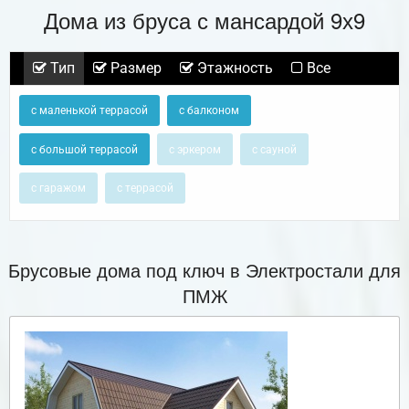
Дома из бруса с мансардой 9х9
Тип
Размер
Этажность
Все
с маленькой террасой
с балконом
с большой террасой
с эркером
с сауной
с гаражом
с террасой
Брусовые дома под ключ в Электростали для
ПМЖ