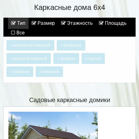
Каркасные дома 6х4
Тип
Размер
Этажность
Площадь
Все
с маленькой террасой
с балконом
с большой террасой
с эркером
с сауной
с гаражом
с террасой
Садовые каркасные домики