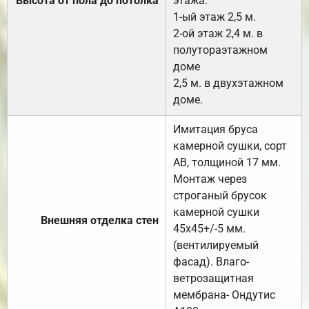
Высота от пола до потолка
этажа:
1-ый этаж 2,5 м.
2-ой этаж 2,4 м. в
полутораэтажном
доме
2,5 м. в двухэтажном
доме.
Имитация бруса
камерной сушки, сорт
АВ, толщиной 17 мм.
Монтаж через
строганый брусок
камерной сушки
Внешняя отделка стен
45х45+/-5 мм.
(вентилируемый
фасад). Влаго-
ветрозащитная
мембрана- Ондутис