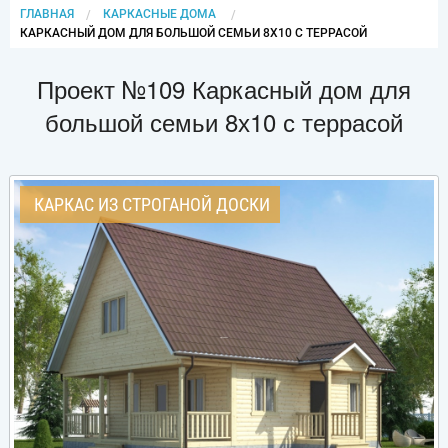
ГЛАВНАЯ
КАРКАСНЫЕ ДОМА
CURRENT:
КАРКАСНЫЙ ДОМ ДЛЯ БОЛЬШОЙ СЕМЬИ 8Х10 С ТЕРРАСОЙ
Проект №109 Каркасный дом для
большой семьи 8х10 с террасой
КАРКАС ИЗ СТРОГАНОЙ ДОСКИ