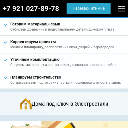
+7 921 027-89-78
Перезвоните мне
Готовим материалы сами
Отбираем древесину и подготавливаем детали домокомплекта.
Корректируем проекты
Меняем планировку, расположение окон, дверей и перегородок.
Уточняем комплектацию
Сверяем материалы и состав работ до окончательного расчёта.
Планируем строительство
Согласовываем подготовку участка и последовательность этапов.
Дома под ключ в Электростали