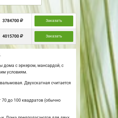
3784700
Заказать
4015700
Заказать
.
 дома с эркером, мансардой, с
шим условиям.
 вальмовая. Двухскатная считается
т 70 до 100 квадратов (обычно
ьи. Дома предполагаются для двух