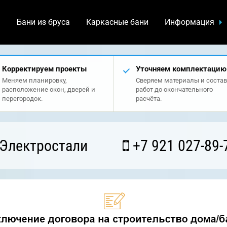
а
Бани из бруса
Каркасные бани
Информация
Корректируем проекты
Уточняем комплектацию
Меняем планировку,
Сверяем материалы и состав
расположение окон, дверей и
работ до окончательного
перегородок.
расчёта.
 Электростали
+7 921 027-89-