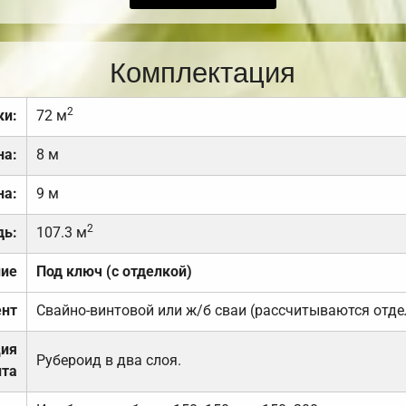
Комплектация
2
ки:
72 м
на:
8 м
на:
9 м
2
дь:
107.3 м
ние
Под ключ (с отделкой)
нт
Свайно-винтовой или ж/б сваи (рассчитываются отде
ция
Рубероид в два слоя.
та