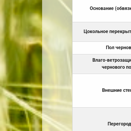
Основание (обвяз
Цокольное перекры
Пол черно
Влаго-ветрозащ
чернового п
Внешние ст
Перегоро