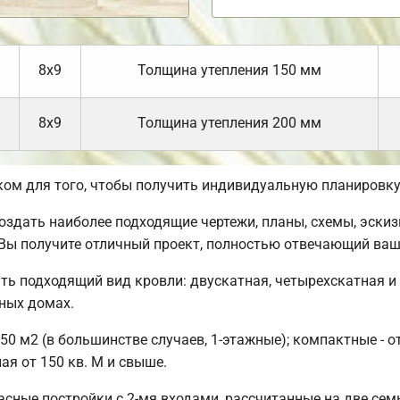
8х9
Толщина утепления 150 мм
8х9
Толщина утепления 200 мм
ом для того, чтобы получить индивидуальную планировку
дать наиболее подходящие чертежи, планы, схемы, эскизы
 Вы получите отличный проект, полностью отвечающий ва
ть подходящий вид кровли: двускатная, четырехскатная и
ных домах.
50 м2 (в большинстве случаев, 1-этажные); компактные - о
ая от 150 кв. М и свыше.
сные постройки с 2-мя входами, рассчитанные на две сем