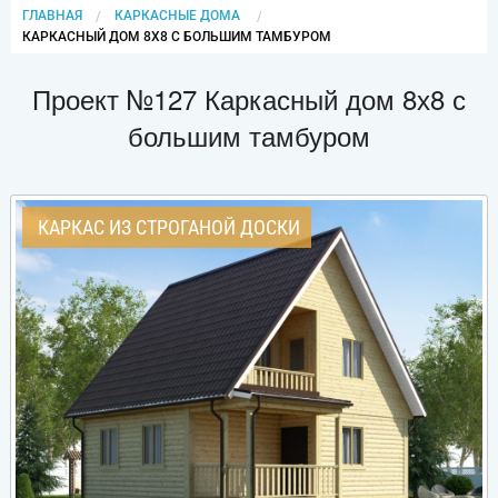
ГЛАВНАЯ
КАРКАСНЫЕ ДОМА
CURRENT:
КАРКАСНЫЙ ДОМ 8Х8 С БОЛЬШИМ ТАМБУРОМ
Проект №127 Каркасный дом 8х8 с
большим тамбуром
КАРКАС ИЗ СТРОГАНОЙ ДОСКИ