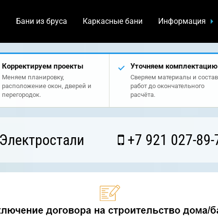
а
Бани из бруса
Каркасные бани
Информация
Корректируем проекты
Уточняем комплектацию
Меняем планировку,
Сверяем материалы и состав
расположение окон, дверей и
работ до окончательного
перегородок.
расчёта.
 Электростали
+7 921 027-89-