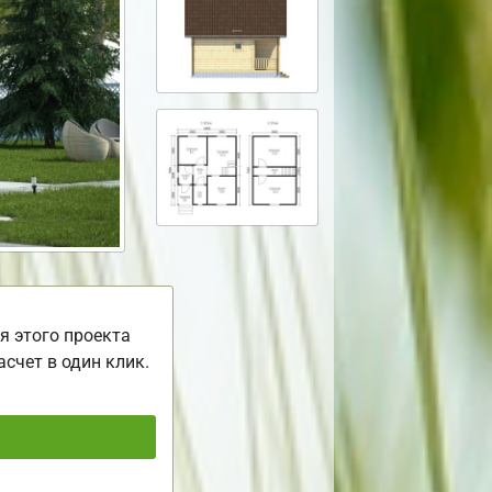
я этого проекта
асчет в один клик.
ь