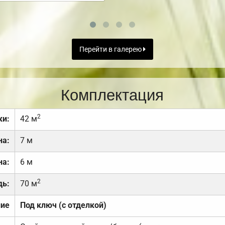
Перейти в галерею
Комплектация
2
ки:
42 м
на:
7 м
на:
6 м
2
дь:
70 м
ние
Под ключ (с отделкой)