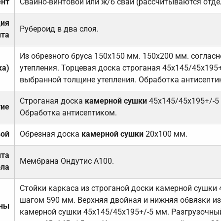
нт
Свайно-винтовой или ж/б сваи (рассчитываются отде
ция
Рубероид в два слоя.
та
Из обрезного бруса 150х150 мм. 150х200 мм. соглас
ка)
утепления. Торцевая доска строганая 45х145/45х195+
выбранной толщине утепления. Обработка антисепти
Строганая доска
камерной сушки
45х145/45х195+/-5
тие
Обработка антисептиком.
вой
Обрезная доска
камерной сушки
20х100 мм.
ита
Мембрана Ондутис А100.
ола
Стойки каркаса из строганой доски камерной сушки 
шагом 590 мм. Верхняя двойная и нижняя обвязки из
ены
камерной сушки 45х145/45х195+/-5 мм. Разгрузочный