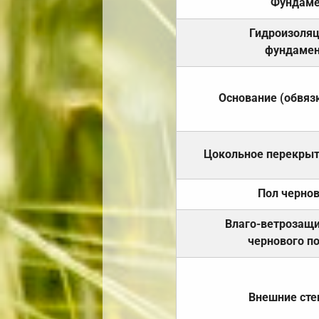
Фундаме
Гидроизоля
фундамен
Основание (обвяз
Цокольное перекры
Пол черно
Влаго-ветрозащ
чернового п
Внешние ст