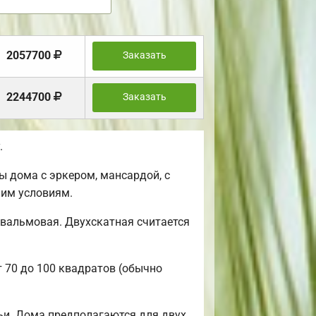
2057700
Заказать
2244700
Заказать
.
 дома с эркером, мансардой, с
шим условиям.
 вальмовая. Двухскатная считается
т 70 до 100 квадратов (обычно
ьи. Дома предполагаются для двух