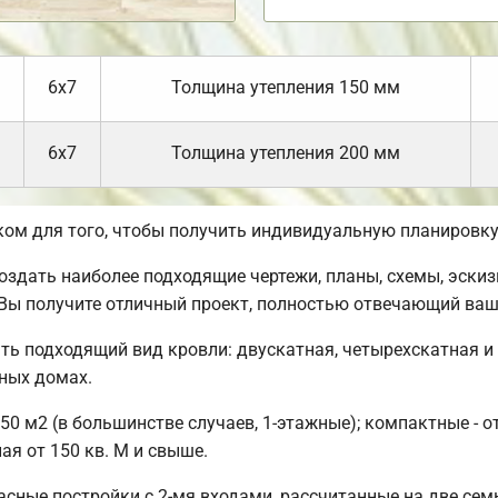
6х7
Толщина утепления 150 мм
6х7
Толщина утепления 200 мм
ом для того, чтобы получить индивидуальную планировку
дать наиболее подходящие чертежи, планы, схемы, эскизы
 Вы получите отличный проект, полностью отвечающий ва
ть подходящий вид кровли: двускатная, четырехскатная и
ных домах.
50 м2 (в большинстве случаев, 1-этажные); компактные - о
ая от 150 кв. М и свыше.
сные постройки с 2-мя входами, рассчитанные на две сем