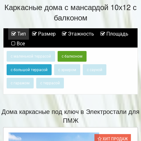
Каркасные дома с мансардой 10х12 с
балконом
Тип
Размер
Этажность
Площадь
Все
с маленькой террасой
с балконом
с большой террасой
с эркером
с сауной
с гаражом
с террасой
Дома каркасные под ключ в Электростали для
ПМЖ
ХИТ ПРОДАЖ