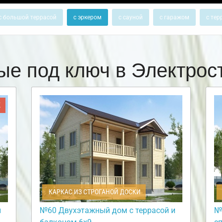
с большой террасой
с эркером
с сауной
с гаражом
с тер
ые под ключ в Электро
Ж
КАРКАС ИЗ СТРОГАНОЙ ДОСКИ
и
№60 Двухэтажный дом с террасой и
№