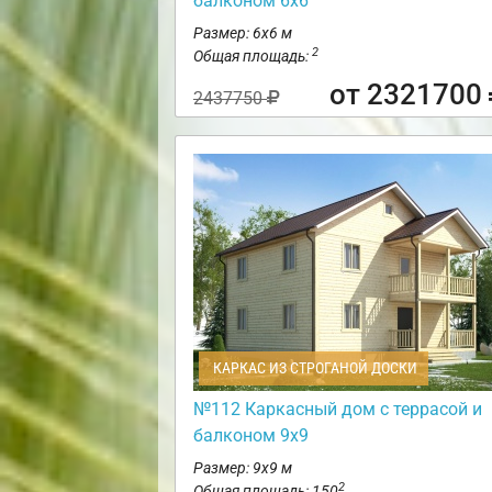
балконом 6х6
Размер: 6х6 м
2
Общая площадь:
от 2321700
2437750
КАРКАС ИЗ СТРОГАНОЙ ДОСКИ
№112 Каркасный дом с террасой и
балконом 9х9
Размер: 9х9 м
2
Общая площадь: 150