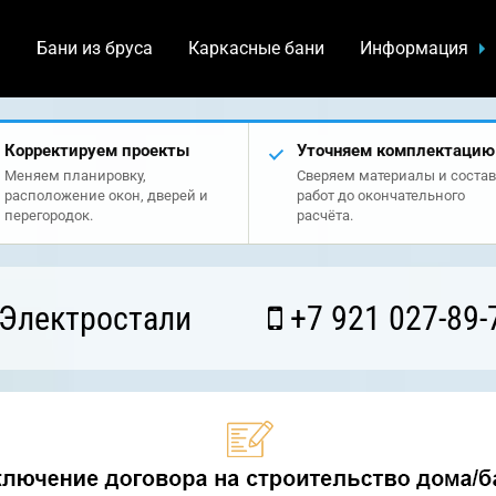
а
Бани из бруса
Каркасные бани
Информация
Корректируем проекты
Уточняем комплектацию
Меняем планировку,
Сверяем материалы и состав
расположение окон, дверей и
работ до окончательного
перегородок.
расчёта.
 Электростали
+7 921 027-89-