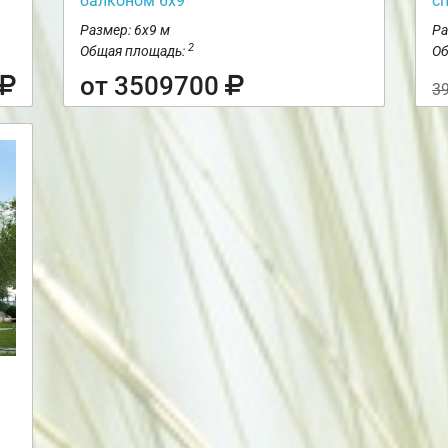
балконом 6х9
с
Размер: 6х9 м
Ра
2
Общая площадь:
Об
от 3509700
3