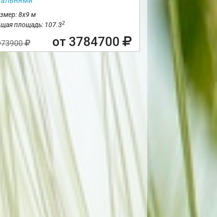
пальнями
змер: 8х9 м
2
щая площадь: 107.3
от 3784700
973900