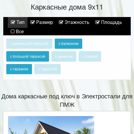
Каркасные дома 9х11
Тип
Размер
Этажность
Площадь
Все
с маленькой террасой
с балконом
с большой террасой
с эркером
с сауной
с гаражом
с террасой
Дома каркасные под ключ в Электростали для
ПМЖ