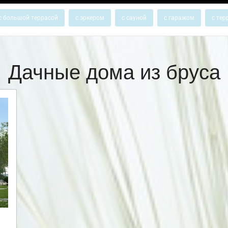
с большой террасой
с эркером
с сауной
с гаражом
с тер
Дачные дома из бруса