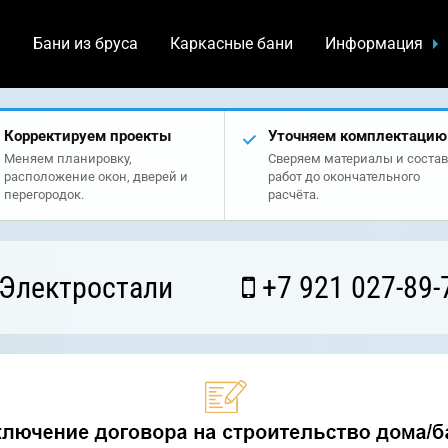
а
Бани из бруса
Каркасные бани
Информация
Корректируем проекты
Уточняем комплектацию
Меняем планировку,
Сверяем материалы и состав
расположение окон, дверей и
работ до окончательного
перегородок.
расчёта.
 Электростали
+7 921 027-89-