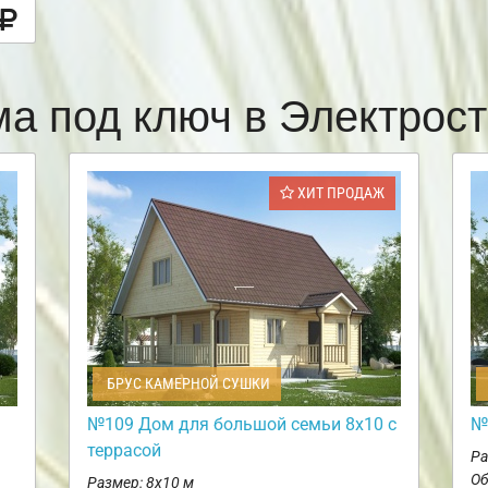
ма под ключ в Электрос
ХИТ ПРОДАЖ
БРУС КАМЕРНОЙ СУШКИ
№109 Дом для большой семьи 8х10 с
№
террасой
Ра
Об
Размер: 8х10 м