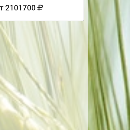
т 2101700