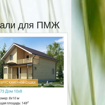
тали для ПМЖ
БРУС КАМЕРНОЙ СУШКИ
73 Дом 10х8
змер: 8х10 м
2
щая площадь: 148