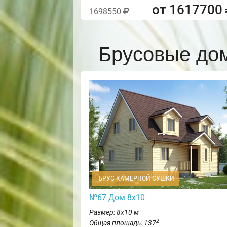
от 1617700
1698550
Брусовые до
БРУС КАМЕРНОЙ СУШКИ
№67 Дом 8х10
Размер: 8х10 м
2
Общая площадь: 137