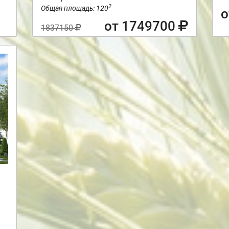
2
Общая площадь: 120
о
от 1749700
1837150