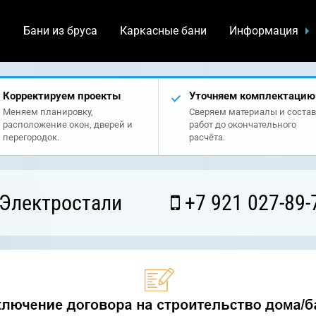
а
Бани из бруса
Каркасные бани
Информация
Корректируем проекты
Уточняем комплектацию
Меняем планировку,
Сверяем материалы и состав
расположение окон, дверей и
работ до окончательного
перегородок.
расчёта.
 Электростали
+7 921 027-89-