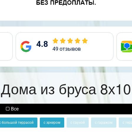
4.8
49
отзывов
Дома из бруса 8х10
Все
с большой террасой
с эркером
с сауной
с гаражом
с тер