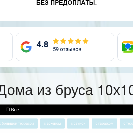
4.8
59
отзывов
Дома из бруса 10х1
Все
с большой террасой
с эркером
с сауной
с гаражом
с тер