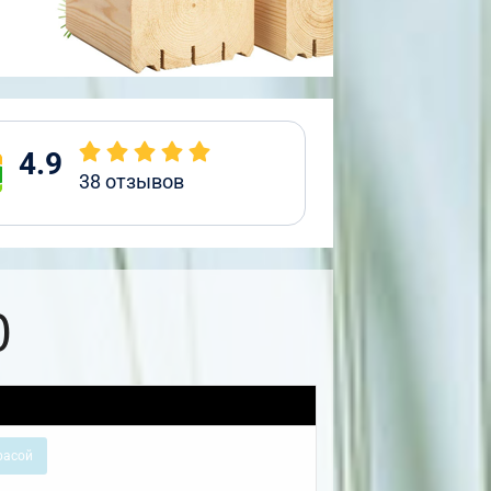
4.9
38
отзывов
0
расой