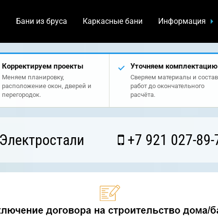
а
Бани из бруса
Каркасные бани
Информация
Корректируем проекты
Уточняем комплектацию
Меняем планировку,
Сверяем материалы и состав
расположение окон, дверей и
работ до окончательного
перегородок.
расчёта.
 Электростали
+7 921 027-89-