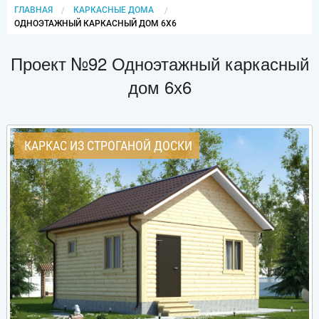
ГЛАВНАЯ
КАРКАСНЫЕ ДОМА
CURRENT:
ОДНОЭТАЖНЫЙ КАРКАСНЫЙ ДОМ 6Х6
Проект №92 Одноэтажный каркасный
дом 6х6
КАРКАС ИЗ СТРОГАНОЙ ДОСКИ