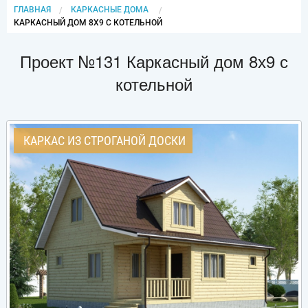
ГЛАВНАЯ
КАРКАСНЫЕ ДОМА
CURRENT:
КАРКАСНЫЙ ДОМ 8Х9 С КОТЕЛЬНОЙ
Проект №131 Каркасный дом 8х9 с
котельной
КАРКАС ИЗ СТРОГАНОЙ ДОСКИ