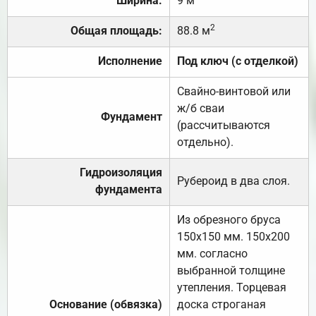
Ширина:
9 м
2
Общая площадь:
88.8 м
Исполнение
Под ключ (с отделкой)
Свайно-винтовой или
ж/б сваи
Фундамент
(рассчитываются
отдельно).
Гидроизоляция
Рубероид в два слоя.
фундамента
Из обрезного бруса
150х150 мм. 150х200
мм. согласно
выбранной толщине
утепления. Торцевая
Основание (обвязка)
доска строганая