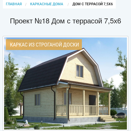
ГЛАВНАЯ
КАРКАСНЫЕ ДОМА
CURRENT:
ДОМ С ТЕРРАСОЙ 7,5Х6
Проект №18 Дом с террасой 7,5х6
КАРКАС ИЗ СТРОГАНОЙ ДОСКИ