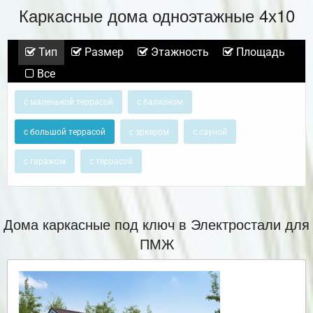
Каркасные дома одноэтажные 4х10
Тип
Размер
Этажность
Площадь
Все
с маленькой террасой
с балконом
с большой террасой
с эркером
с сауной
с гаражом
с террасой
Дома каркасные под ключ в Электростали для
ПМЖ