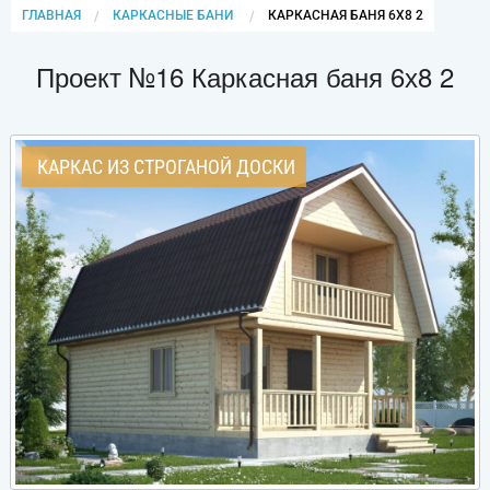
ГЛАВНАЯ
КАРКАСНЫЕ БАНИ
CURRENT:
КАРКАСНАЯ БАНЯ 6Х8 2
Проект №16 Каркасная баня 6х8 2
КАРКАС ИЗ СТРОГАНОЙ ДОСКИ