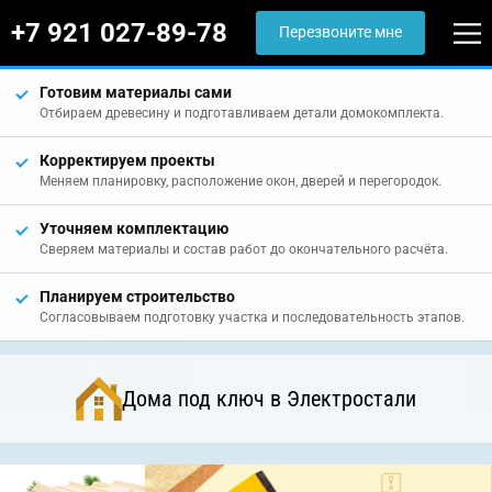
+7 921 027-89-78
Перезвоните мне
Готовим материалы сами
Отбираем древесину и подготавливаем детали домокомплекта.
Корректируем проекты
Меняем планировку, расположение окон, дверей и перегородок.
Уточняем комплектацию
Сверяем материалы и состав работ до окончательного расчёта.
Планируем строительство
Согласовываем подготовку участка и последовательность этапов.
Дома под ключ в Электростали