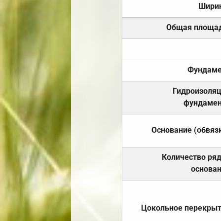
Шири
Общая площа
Фундаме
Гидроизоля
фундамен
Основание (обвяз
Количество ря
основа
Цокольное перекры