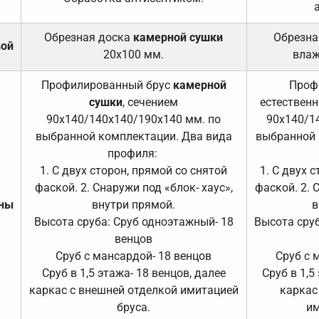
Обрезная доска
камерной сушки
Обрезна
вой
20х100 мм.
влаж
Профилированный брус
камерной
Проф
сушки
, сечением
естественн
90х140/140х140/190х140 мм. по
90х140/1
выбранной комплектации. Два вида
выбранной 
профиля:
1. С двух сторон, прямой со снятой
1. С двух 
фаской. 2. Снаружи под «блок- хаус»,
фаской. 2. 
ены
внутри прямой.
в
Высота сруба: Сруб одноэтажный- 18
Высота сруб
венцов
Сруб с мансардой- 18 венцов
Сруб с 
Сруб в 1,5 этажа- 18 венцов, далее
Сруб в 1,5
каркас с внешней отделкой имитацией
каркас
бруса.
им