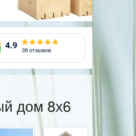
4.9
38
отзывов
й дом 8х6