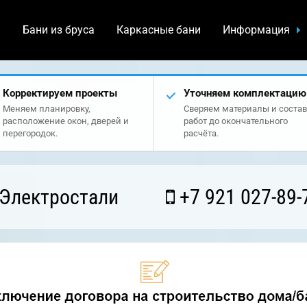
а
Бани из бруса
Каркасные бани
Информация
Корректируем проекты
Уточняем комплектацию
Меняем планировку,
Сверяем материалы и состав
расположение окон, дверей и
работ до окончательного
перегородок.
расчёта.
 Электростали
+7 921 027-89-