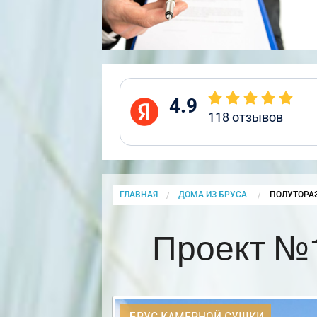
4.9
118
отзывов
ГЛАВНАЯ
ДОМА ИЗ БРУСА
CURRENT:
ПОЛУТОРА
Проект №
БРУС КАМЕРНОЙ СУШКИ