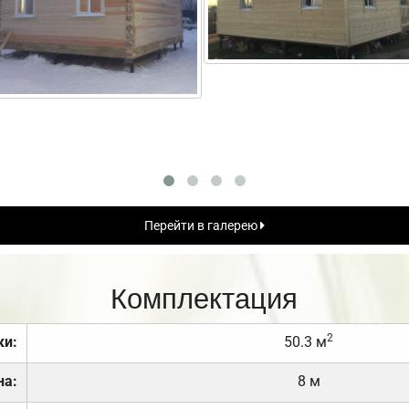
Перейти в галерею
Комплектация
2
ки:
50.3 м
на:
8 м