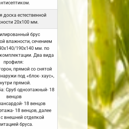
антисептиком.
я доска естественной
ности 20х100 мм.
илированный брус
ой влажности, сечением
40х140/190х140 мм. по
комплектации. Два вида
профиля:
сторон, прямой со снятой
Снаружи под «блок- хаус»,
нутри прямой.
а: Сруб одноэтажный- 18
венцов
мансардой- 18 венцов
 этажа- 18 венцов, далее
 с внешней отделкой
итацией бруса.