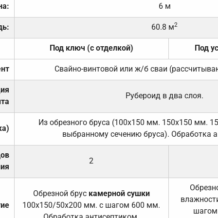
на:
6 м
2
дь:
60.8 м
Под ключ (с отделкой)
Под у
нт
Свайно-винтовой или ж/б сваи (рассчитыва
ция
Рубероид в два слоя.
та
Из обрезного бруса (100х150 мм. 150х150 мм. 1
ка)
выбранному сечению бруса). Обработка а
дов
2
ния
Обрезно
Обрезной брус
камерной сушки
влажности
тие
100х150/50х200 мм. с шагом 600 мм.
шагом
Обработка антисептиком.