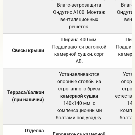
Влаго-ветрозащита
Влаго
Ондутис А100. Монтаж
Ондути
вентиляционных
вент
решёток.
Ширина 400 мм.
Шир
Подшиваются вагонкой
Подшива
Свесы крыши
камерной сушки, сорт
камерн
АВ.
Устанавливаются
Уста
опорные столбы из
опорн
строганного бруса
строг
Терраса/балкон
камерной сушки
естеств
(при наличии)
140х140 мм. с
140
компенсационными
компе
болтами под усадку.
болтам
Отделка
Евровагонка камерной