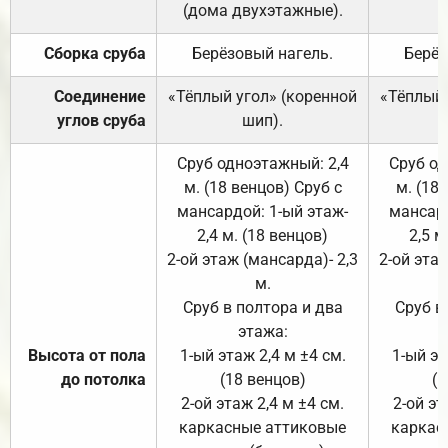
(дома двухэтажные).
Сборка сруба
Берёзовый нагель.
Берёз
Соединение
«Тёплый угол» (коренной
«Тёплый 
углов сруба
шип).
Сруб одноэтажный: 2,4
Сруб од
м. (18 венцов) Сруб с
м. (18
мансардой: 1-ый этаж-
мансард
2,4 м. (18 венцов)
2,5 м
2-ой этаж (мансарда)- 2,3
2-ой этаж
м.
Сруб в полтора и два
Сруб в
этажа:
Высота от пола
1-ый этаж 2,4 м ±4 см.
1-ый эт
до потолка
(18 венцов)
(1
2-ой этаж 2,4 м ±4 см.
2-ой эт
каркасные аттиковые
каркас