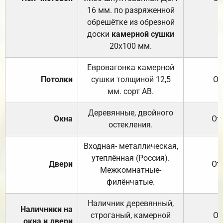
16 мм. по разряженной
обрешётке из обрезной
доски
камерной сушки
20х100 мм.
Евровагонка камерной
Потолки
сушки толщиной 12,5
От
мм. сорт АВ.
Деревянные, двойного
Окна
От
остекления.
Входная- металлическая,
утеплённая (Россия).
Двери
От
Межкомнатные-
филёнчатые.
Наличник деревянный,
Наличники на
строганый, камерной
От
окна и двери