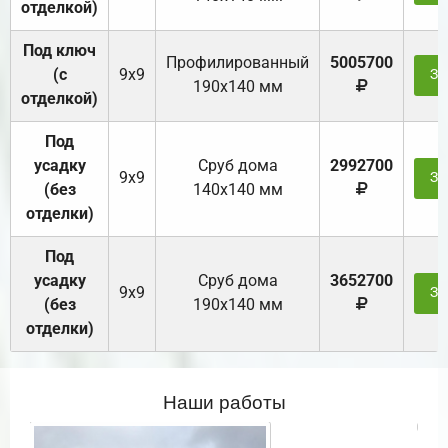
отделкой)
Под ключ
Профилированный
5005700
(с
9х9
За
190х140 мм
отделкой)
Под
усадку
Cруб дома
2992700
9х9
За
(без
140х140 мм
отделки)
Под
усадку
Cруб дома
3652700
9х9
За
(без
190х140 мм
отделки)
Наши работы