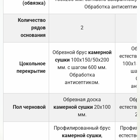
(обвязка)
Обработка антисептик
Количество
рядов
2
основания
Обр
Обрезной брус
камерной
естеств
сушки
100х150/50х200
Цокольное
100х15
мм. с шагом 600 мм.
перекрытие
шаг
Обработка
О
антисептиком.
ант
Обрезная доска
Обр
Пол черновой
камерной сушки
20х100
естеств
мм.
2
Профилированный брус
Профили
камерной сушки
,
естестве