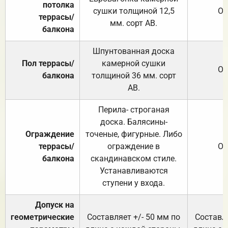
потолка
сушки толщиной 12,5
От
террасы/
мм. сорт АВ.
балкона
Шпунтованная доска
Пол террасы/
камерной сушки
От
балкона
толщиной 36 мм. сорт
АВ.
Перила- строганая
доска. Балясины-
Ограждение
точеные, фигурные. Либо
террасы/
ограждение в
От
балкона
скандинавском стиле.
Устанавливаются
ступени у входа.
Допуск на
геометрические
Составляет +/- 50 мм по
Составля