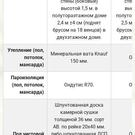
стены (боковые)
стен
высотой 1,5 м. в
высо
полутораэтажном доме
полутор
2,4 м ±4 см (поднят
2,5 м 
брусом на 18 венцов) в
брусом 
двухэтажном доме.
двухэ
Утепление (пол,
Минеральная вата
Knauf
потолок,
От
150
мм.
мансарда)
Пароизоляция
(пол, потолок,
Ондутис
R70
.
От
мансарда)
Шпунтованная доска
камерной сушки
толщиной 36 мм. сорт
АВ. по рейке 20х40 мм.
Пол чистовой
либо шпунтованная ДСП
От