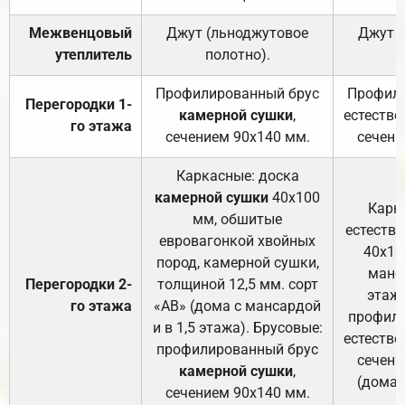
Межвенцовый
Джут (льноджутовое
Джут 
утеплитель
полотно).
п
Профилированный брус
Профили
Перегородки 1-
камерной сушки
,
естестве
го этажа
сечением 90х140 мм.
сечени
Каркасные: доска
камерной сушки
40х100
Карк
мм, обшитые
естеств
евровагонкой хвойных
40х10
пород, камерной сушки,
манса
Перегородки 2-
толщиной 12,5 мм. сорт
этажа
го этажа
«АВ» (дома с мансардой
профили
и в 1,5 этажа). Брусовые:
естестве
профилированный брус
сечени
камерной сушки
,
(дома 
сечением 90х140 мм.