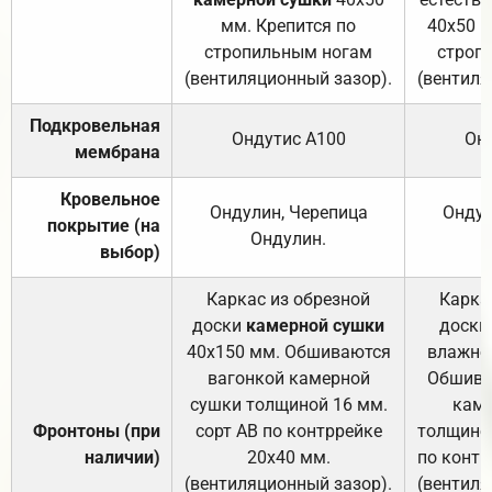
мм. Крепится по
40х50 м
стропильным ногам
строп
(вентиляционный зазор).
(вентиля
Подкровельная
Ондутис А100
Он
мембрана
Кровельное
Ондулин, Черепица
Ондул
покрытие (на
Ондулин.
выбор)
Каркас из обрезной
Карка
доски
камерной сушки
доски
40х150 мм. Обшиваются
влажно
вагонкой камерной
Обшива
сушки толщиной 16 мм.
каме
Фронтоны (при
сорт АВ по контррейке
толщиной
наличии)
20х40 мм.
по контр
(вентиляционный зазор).
(вентиля