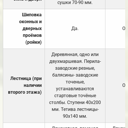
сушки 70-90 мм.
Шиповка
оконных и
дверных
Да.
От
проёмов
(ройки)
Деревянная, одно или
двухмаршевая. Перила-
заводские резные,
балясины- заводские
Лестница (при
точеные,
наличии
От
устанавливаются
второго этажа)
стартовые точёные
столбы. Ступени 40х200
мм. Тетива лестницы-
90х140 мм.