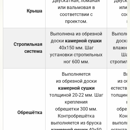
Двускатная, ломаная
Двуска
или вальмовая в
или 
Крыша
соответствии с
соо
проектом.
п
Выполнена из обрезной
Выполне
доски
камерной сушки
доски
Стропильная
40х150 мм. Шаг
влажно
система
установки стропильных
Шаг
ног 600 мм.
стропиль
Выполняется
Вы
из обрезной доски
из об
камерной сушки
естеств
толщиной 20-22 мм. Шаг
толщино
крепления
к
обрешетки 300 мм.
обреш
Обрешётка
Контробрешётка
Конт
выполняется из бруска
выполня
камерной сушки
40х50
естеств