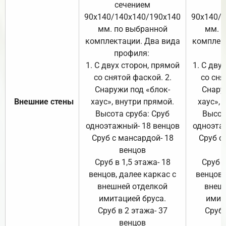
сечением
с
90х140/140х140/190х140
90х140/
мм. по выбранной
мм. 
комплектации. Два вида
комплек
профиля:
п
1. С двух сторон, прямой
1. С дву
со снятой фаской. 2.
со сня
Снаружи под «блок-
Снару
Внешние стены
хаус», внутри прямой.
хаус», 
Высота сруба: Сруб
Высот
одноэтажный- 18 венцов
одноэта
Сруб с мансардой- 18
Сруб с
венцов
Сруб в 1,5 этажа- 18
Сруб в
венцов, далее каркас с
венцов,
внешней отделкой
внеш
имитацией бруса.
имит
Сруб в 2 этажа- 37
Сруб 
венцов