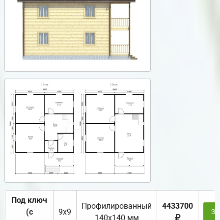
Под ключ
Профилированный
4433700
(с
9х9
За
140х140 мм