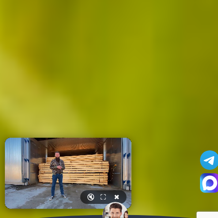
🔇
⛶
✖