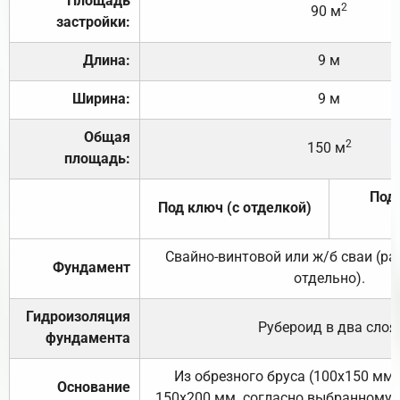
Площадь
2
90 м
застройки:
Длина:
9 м
Ширина:
9 м
Общая
2
150 м
площадь:
Под 
Под ключ (с отделкой)
Свайно-винтовой или ж/б сваи (р
Фундамент
отдельно).
Гидроизоляция
Рубероид в два слоя
фундамента
Из обрезного бруса (100х150 мм.
Основание
150х200 мм. согласно выбранному с