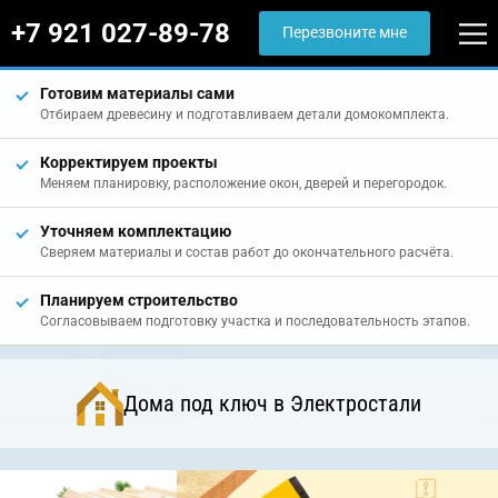
+7 921 027-89-78
Перезвоните мне
Готовим материалы сами
Отбираем древесину и подготавливаем детали домокомплекта.
Корректируем проекты
Меняем планировку, расположение окон, дверей и перегородок.
Уточняем комплектацию
Сверяем материалы и состав работ до окончательного расчёта.
Планируем строительство
Согласовываем подготовку участка и последовательность этапов.
Дома под ключ в Электростали