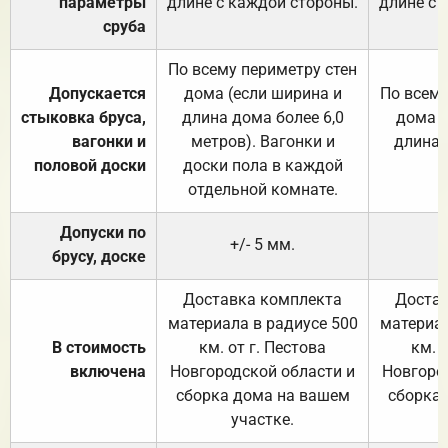
параметры
длине с каждой стороны.
длине с 
сруба
По всему периметру стен
Допускается
дома (если ширина и
По всему
стыковка бруса,
длина дома более 6,0
дома (
вагонки и
метров). Вагонки и
длина 
половой доски
доски пола в каждой
отдельной комнате.
Допуски по
+/- 5 мм.
брусу, доске
Доставка комплекта
Достав
материала в радиусе 500
материал
В стоимость
км. от г. Пестова
км. 
включена
Новгородской области и
Новгоро
сборка дома на вашем
сборка
участке.