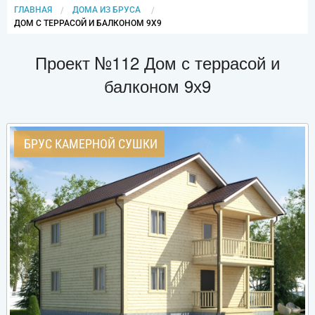
ГЛАВНАЯ
ДОМА ИЗ БРУСА
CURRENT:
ДОМ С ТЕРРАСОЙ И БАЛКОНОМ 9Х9
Проект №112 Дом с террасой и
балконом 9х9
БРУС КАМЕРНОЙ СУШКИ