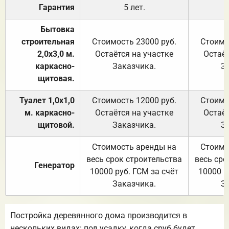
Гарантия
5 лет.
Бытовка
строительная
Стоимость 23000 руб.
Стоимо
2,0х3,0 м.
Остаётся на участке
Остаёт
каркасно-
Заказчика.
З
щитовая.
Туалет 1,0х1,0
Стоимость 12000 руб.
Стоимо
м. каркасно-
Остаётся на участке
Остаёт
щитовой.
Заказчика.
З
Стоимость аренды на
Стоимо
весь срок строительства
весь сро
Генератор
10000 руб. ГСМ за счёт
10000 р
Заказчика.
З
Постройка деревянного дома производится в
нескольких видах: под усадку, когда сруб будет