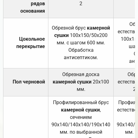
рядов
2
основания
Обр
Обрезной брус
камерной
естеств
сушки
100х150/50х200
Цокольное
100х15
мм. с шагом 600 мм.
перекрытие
шаг
Обработка
О
антисептиком.
ант
Обрезная доска
Обр
Пол черновой
камерной сушки
20х100
естеств
мм.
2
Профилированный брус
Профили
камерной сушки
,
естестве
сечением
с
90х140/140х140/190х140
90х140/
мм. по выбранной
мм. 