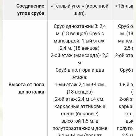
Соединение
«Тёплый угол» (коренной
«Тёплый 
углов сруба
шип).
Сруб одноэтажный: 2,4
Сруб од
м. (18 венцов) Сруб с
м. (18
мансардой: 1-ый этаж-
мансард
2,4 м. (18 венцов)
2,5 м
2-ой этаж (мансарда)- 2,3
2-ой этаж
м.
Сруб в полтора и два
Сруб в
этажа:
Высота от пола
1-ый этаж 2,4 м ±4 см.
1-ый эт
до потолка
(18 венцов)
(1
2-ой этаж 2,4 м ±4 см.
2-ой эт
каркасные аттиковые
каркас
стены (боковые)
стен
высотой 1,5 м. в
высо
полутораэтажном доме
полутор
2,4 м ±4 см (поднят
2,5 м 