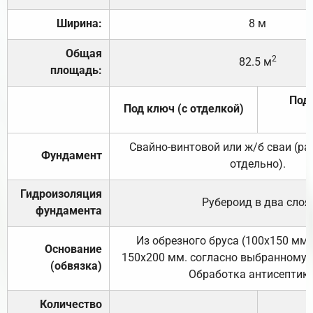
Ширина:
8 м
Общая
2
82.5 м
площадь:
Под 
Под ключ (с отделкой)
Свайно-винтовой или ж/б сваи (р
Фундамент
отдельно).
Гидроизоляция
Рубероид в два слоя
фундамента
Из обрезного бруса (100х150 мм.
Основание
150х200 мм. согласно выбранному с
(обвязка)
Обработка антисептик
Количество