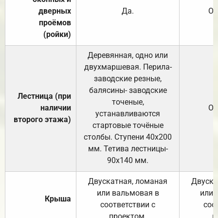
дверных
Да.
От
проёмов
(ройки)
Деревянная, одно или
двухмаршевая. Перила-
заводские резные,
балясины- заводские
Лестница (при
точеные,
наличии
От
устанавливаются
второго этажа)
стартовые точёные
столбы. Ступени 40х200
мм. Тетива лестницы-
90х140 мм.
Двускатная, ломаная
Двуска
или вальмовая в
или 
Крыша
соответствии с
соо
проектом.
п