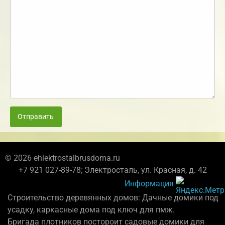
Отправить
© 2026 ehlektrostalbrusdoma.ru
+7 921 027-89-78; Электросталь, ул. Красная, д. 42
Информация
Строительство деревянных домов: Дачные домики под
усадку, каркасные дома под ключ для пмж.
Бригада плотников постороит садовые домики для