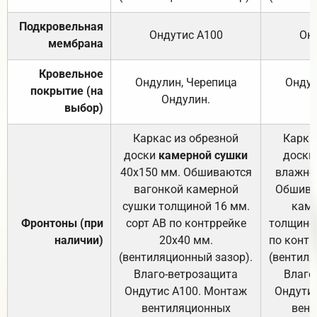
Подкровельная
Ондутис А100
Он
мембрана
Кровельное
Ондулин, Черепица
Ондул
покрытие (на
Ондулин.
выбор)
Каркас из обрезной
Карка
доски
камерной сушки
доски
40х150 мм. Обшиваются
влажно
вагонкой камерной
Обшива
сушки толщиной 16 мм.
каме
Фронтоны (при
сорт АВ по контррейке
толщиной
наличии)
20х40 мм.
по контр
(вентиляционный зазор).
(вентиля
Влаго-ветрозащита
Влаго
Ондутис А100. Монтаж
Ондути
вентиляционных
вент