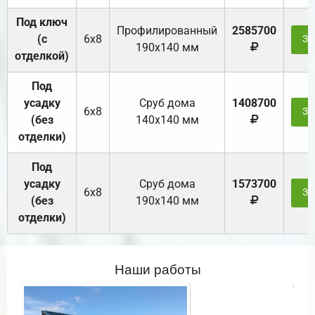
Под ключ
Профилированный
2585700
(с
6х8
За
190х140 мм
отделкой)
Под
усадку
Cруб дома
1408700
6х8
За
(без
140х140 мм
отделки)
Под
усадку
Cруб дома
1573700
6х8
За
(без
190х140 мм
отделки)
Наши работы