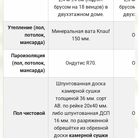
брусом на 18 венцов) в
брусом 
двухэтажном доме.
двухэ
Утепление (пол,
Минеральная вата
Knauf
потолок,
От
150
мм.
мансарда)
Пароизоляция
(пол, потолок,
Ондутис
R70
.
От
мансарда)
Шпунтованная доска
камерной сушки
толщиной 36 мм. сорт
АВ. по рейке 20х40 мм.
Пол чистовой
либо шпунтованная ДСП
От
16 мм. по разряженной
обрешётке из обрезной
доски
камерной сушки