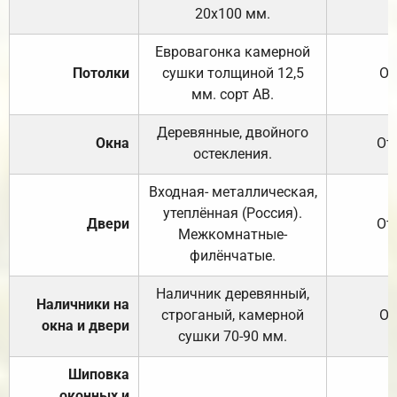
20х100 мм.
Евровагонка камерной
Потолки
сушки толщиной 12,5
От
мм. сорт АВ.
Деревянные, двойного
Окна
От
остекления.
Входная- металлическая,
утеплённая (Россия).
Двери
От
Межкомнатные-
филёнчатые.
Наличник деревянный,
Наличники на
строганый, камерной
От
окна и двери
сушки 70-90 мм.
Шиповка
оконных и