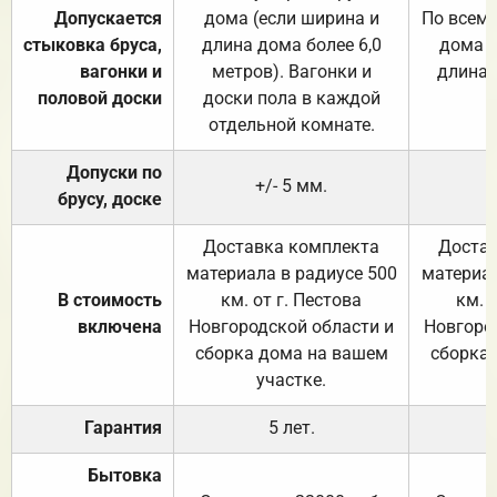
Допускается
дома (если ширина и
По всему
стыковка бруса,
длина дома более 6,0
дома (
вагонки и
метров). Вагонки и
длина 
половой доски
доски пола в каждой
отдельной комнате.
Допуски по
+/- 5 мм.
брусу, доске
Доставка комплекта
Достав
материала в радиусе 500
материал
В стоимость
км. от г. Пестова
км. 
включена
Новгородской области и
Новгоро
сборка дома на вашем
сборка
участке.
Гарантия
5 лет.
Бытовка