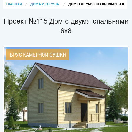
ГЛАВНАЯ
ДОМА ИЗ БРУСА
CURRENT:
ДОМ С ДВУМЯ СПАЛЬНЯМИ 6Х8
Проект №115 Дом с двумя спальнями
6х8
БРУС КАМЕРНОЙ СУШКИ