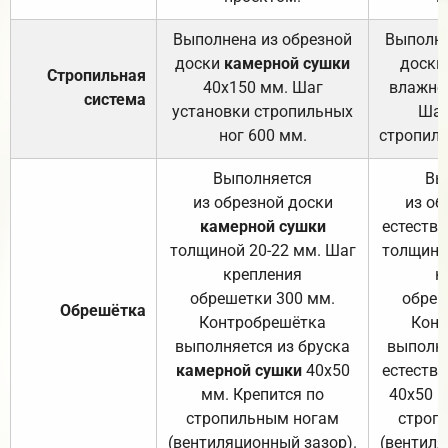
Выполнена из обрезной
Выполне
доски
камерной сушки
доски
Стропильная
40х150 мм. Шаг
влажно
система
установки стропильных
Шаг
ног 600 мм.
стропиль
Выполняется
Вы
из обрезной доски
из об
камерной сушки
естеств
толщиной 20-22 мм. Шаг
толщино
крепления
к
обрешетки 300 мм.
обреш
Обрешётка
Контробрешётка
Конт
выполняется из бруска
выполня
камерной сушки
40х50
естеств
мм. Крепится по
40х50 м
стропильным ногам
строп
(вентиляционный зазор).
(вентиля