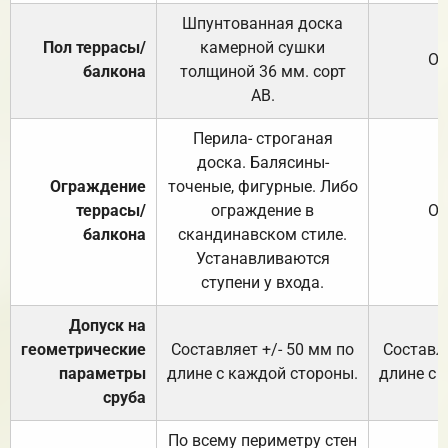
Шпунтованная доска
Пол террасы/
камерной сушки
От
балкона
толщиной 36 мм. сорт
АВ.
Перила- строганая
доска. Балясины-
Ограждение
точеные, фигурные. Либо
террасы/
ограждение в
От
балкона
скандинавском стиле.
Устанавливаются
ступени у входа.
Допуск на
геометрические
Составляет +/- 50 мм по
Составля
параметры
длине с каждой стороны.
длине с 
сруба
По всему периметру стен