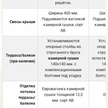
решёток.
Ширина 400 мм.
Шир
Подшиваются вагонкой
Подшива
Свесы крыши
камерной сушки, сорт
камерн
АВ.
Устанавливаются
Уста
опорные столбы из
опорн
строганного бруса
строг
Терраса/балкон
камерной сушки
естеств
(при наличии)
140х140 мм. с
140
компенсационными
компе
болтами под усадку.
болтам
Отделка
Евровагонка камерной
потолка
сушки толщиной 12,5
От
террасы/
мм. сорт АВ.
балкона