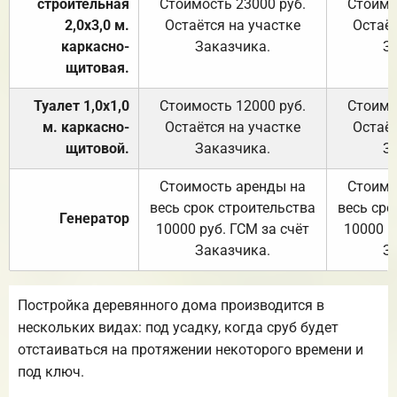
строительная
Стоимость 23000 руб.
Стоимо
2,0х3,0 м.
Остаётся на участке
Остаёт
каркасно-
Заказчика.
З
щитовая.
Туалет 1,0х1,0
Стоимость 12000 руб.
Стоимо
м. каркасно-
Остаётся на участке
Остаёт
щитовой.
Заказчика.
З
Стоимость аренды на
Стоимо
весь срок строительства
весь сро
Генератор
10000 руб. ГСМ за счёт
10000 р
Заказчика.
З
Постройка деревянного дома производится в
нескольких видах: под усадку, когда сруб будет
отстаиваться на протяжении некоторого времени и
под ключ.