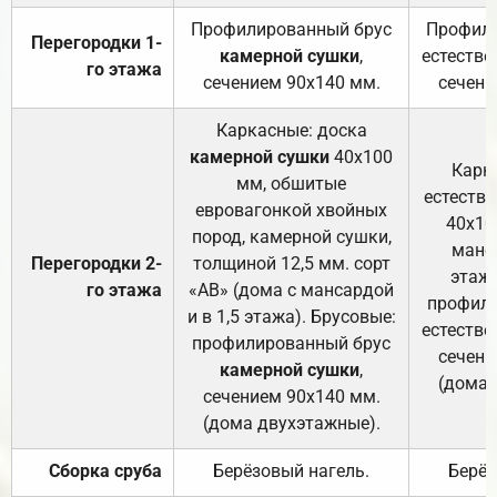
Профилированный брус
Профили
Перегородки 1-
камерной сушки
,
естестве
го этажа
сечением 90х140 мм.
сечени
Каркасные: доска
камерной сушки
40х100
Карк
мм, обшитые
естеств
евровагонкой хвойных
40х10
пород, камерной сушки,
манса
Перегородки 2-
толщиной 12,5 мм. сорт
этажа
го этажа
«АВ» (дома с мансардой
профили
и в 1,5 этажа). Брусовые:
естестве
профилированный брус
сечени
камерной сушки
,
(дома 
сечением 90х140 мм.
(дома двухэтажные).
Сборка сруба
Берёзовый нагель.
Берёз