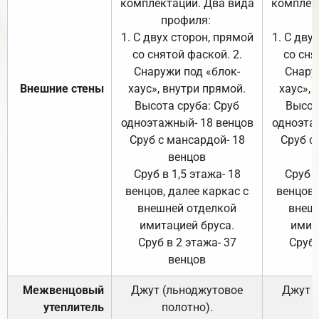
комплектации. Два вида
комплек
профиля:
п
1. С двух сторон, прямой
1. С дву
со снятой фаской. 2.
со сня
Снаружи под «блок-
Снару
Внешние стены
хаус», внутри прямой.
хаус», 
Высота сруба: Сруб
Высот
одноэтажный- 18 венцов
одноэта
Сруб с мансардой- 18
Сруб с
венцов
Сруб в 1,5 этажа- 18
Сруб в
венцов, далее каркас с
венцов,
внешней отделкой
внеш
имитацией бруса.
имит
Сруб в 2 этажа- 37
Сруб 
венцов
Межвенцовый
Джут (льноджутовое
Джут 
утеплитель
полотно).
п