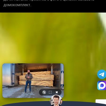
домокомплект.
🔇
⛶
✖