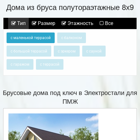
Дома из бруса полутораэтажные 8х9
Тип
Размер
Этажность
Все
с маленькой террасой
с балконом
с большой террасой
с эркером
с сауной
с гаражом
с террасой
Брусовые дома под ключ в Электростали для
ПМЖ