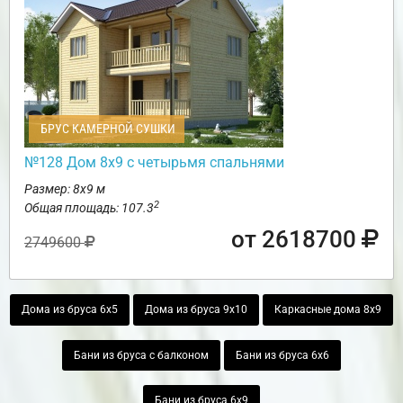
БРУС КАМЕРНОЙ СУШКИ
№128 Дом 8х9 с четырьмя спальнями
Размер: 8х9 м
2
Общая площадь: 107.3
от 2618700
2749600
Дома из бруса 6х5
Дома из бруса 9х10
Каркасные дома 8х9
Бани из бруса с балконом
Бани из бруса 6х6
Бани из бруса 6х9