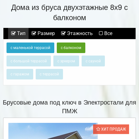
Дома из бруса двухэтажные 8х9 с
балконом
Тип
Размер
Этажность
Все
с маленькой террасой
с балконом
с большой террасой
с эркером
с сауной
с гаражом
с террасой
Брусовые дома под ключ в Электростали для
ПМЖ
ХИТ ПРОДАЖ