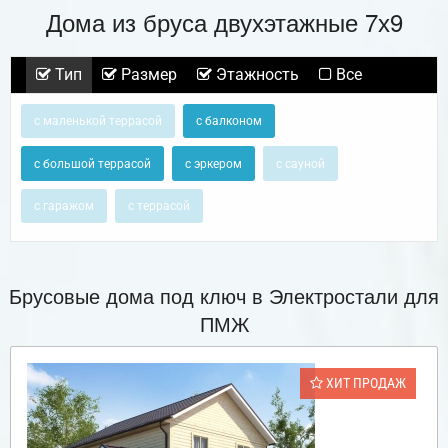
Дома из бруса двухэтажные 7х9
Тип
Размер
Этажность
Все
с маленькой террасой
с балконом
с большой террасой
с эркером
с сауной
с гаражом
с террасой
Брусовые дома под ключ в Электростали для
ПМЖ
ХИТ ПРОДАЖ