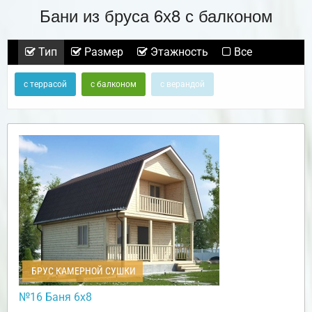
Бани из бруса 6х8 с балконом
Тип
Размер
Этажность
Все
с террасой
с балконом
с верандой
БРУС КАМЕРНОЙ СУШКИ
№16 Баня 6х8